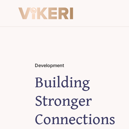
Skip
to
content
Development
Building
Stronger
Connections