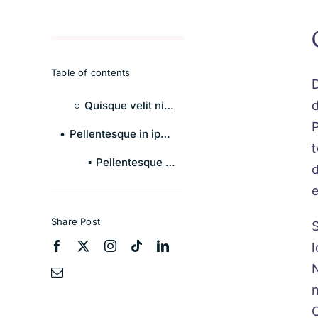
Table of contents
D
Quisque velit nisi, pretium ut lacinia in
P
Pellentesque in ipsum id orci porta dapibus.
Pellentesque in ipsum id orci porta dapibus.
d
e
Share Post
C