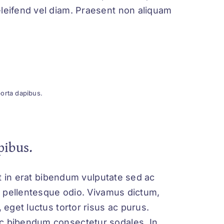
eleifend vel diam. Praesent non aliquam
porta dapibus.
pibus.
rat in erat bibendum vulputate sed ac
t, pellentesque odio. Vivamus dictum,
 eget luctus tortor risus ac purus.
ec bibendum consectetur sodales. In