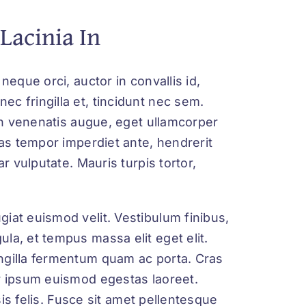
 Lacinia In
neque orci, auctor in convallis id,
c fringilla et, tincidunt nec sem.
en venenatis augue
, eget ullamcorper
nas tempor imperdiet ante, hendrerit
r vulputate. Mauris turpis tortor,
iat euismod velit. Vestibulum finibus,
la, et tempus massa elit eget elit.
ngilla fermentum quam ac porta. Cras
or ipsum euismod egestas laoreet.
isis felis. Fusce sit amet pellentesque