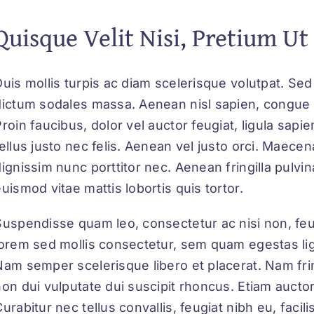
Quisque Velit Nisi, Pretium Ut
uis mollis turpis ac diam scelerisque volutpat. Sed 
dictum sodales massa. Aenean nisl sapien, congue ne
roin faucibus, dolor vel auctor feugiat,
ligula sapi
tellus justo nec felis. Aenean vel justo orci. Maece
ignissim nunc porttitor nec. Aenean fringilla pulvina
uismod vitae mattis lobortis quis tortor.
Suspendisse quam leo, consectetur ac nisi non, feug
lorem sed mollis consectetur, sem quam egestas ligu
Nam semper scelerisque libero et placerat. Nam fri
non dui vulputate dui suscipit rhoncus. Etiam auct
urabitur nec tellus convallis, feugiat nibh eu, facil