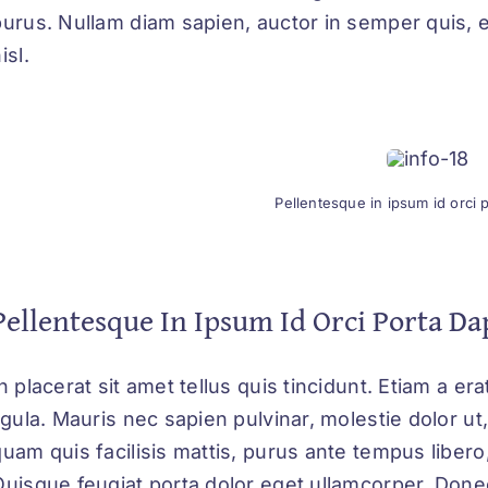
purus. Nullam diam sapien, auctor in semper quis, 
isl.
Pellentesque in ipsum id orci 
Pellentesque In Ipsum Id Orci Porta Da
n placerat sit amet tellus quis tincidunt. Etiam a e
ligula. Mauris nec sapien pulvinar, molestie dolor u
quam quis facilisis mattis, purus ante tempus libero,
Quisque feugiat porta dolor eget ullamcorper. Don